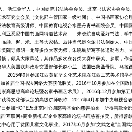
人。
浙江
金华人，中国硬笔书法协会会员、
北京
书法家协会会员
艺术研究会会员（文化部主管国家一级社团）、中国书画家协会
书法教育高级讲师、中国教育电视台水墨丹青书画院会员、中国
大利亚悉尼中国书画网特邀艺术家。
朱晓航自幼爱好书法，学
，临颜、柳、米、王等大家帖。后拜当代昆仑派书法创始人、中
华美院导师胡一龙等多位大家为师，朱晓航所写字体遒劲有力、
通畅，颇具大家风范，其作品多次在各类大赛中获奖、参展，作
籍华人美国联邦政府交通部部长赵小兰、法国巴黎圣母院、马拉
。
2015年9月参加
江西
黄庭坚文化艺术院在江西工艺美术馆举
参加首届全国书法网络大赛获优胜奖。2016年10月参加在全国政
崇高思想高峰论坛暨名家书画艺术展》。2016年12月参加第五
获得文化部认定的高级讲师职称。2017年4月参加中央电视台
27日参加HOPE及北京同心圆慈善基金的慈善拍卖，所得善款全
加首届“互联网+商业新模式”企业家高峰论坛书画慈善拍卖，所得善
心用于贫困儿童文化事业。2017年6月参加“文武之道”全国武