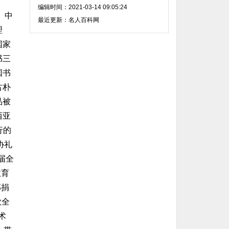
编辑时间：2021-03-14 09:05:24
、中
最近更新：名人百科网
理
国家
书三
国书
古朴
品被
西亚
行的
协礼
届全
教育
部捐
款全
术