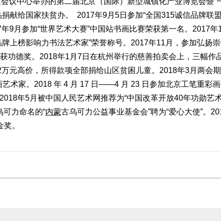
国家会议中心举办的第二届北京（国际）新型城镇化产业博览会暨“
捐献给国家扶贫办。 2017年9月5日参加“全国315诚信品牌联盟
7年9月参加“世界艺术大赛”中国站书画比赛荣获第一名。2017年1
品牌上榜影响力书法艺术家”荣誉称号。2017年11月，参加弘扬
获功德奖。2018年1月7日在杭州举行的慈善拍卖会上，三幅作
12万元高价，所得款项全部捐给山区贫困儿童。2018年3月两会期
。2018 年 4 月 17 日——4 月 23 日参加北京工笔重彩
2018年5月被中国人民艺术网推荐为“中国改革开放40年功勋艺
乌可力命名的“
内蒙
古乌可力公益事业基金会”聘为“爱心大使”。20
金奖。