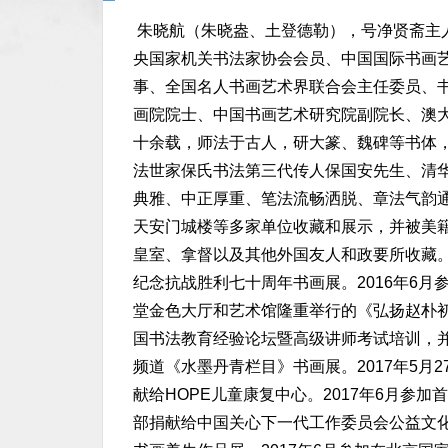
朱晓航（朱晓盎、土登德勒），号净贤斋主
央国家机关书法家协会会员、中国国际书画
事、全国名人书画艺术界联合会主任委员、
画院院士、中国书画艺术研究院副院长、澳
十余载，师法于古人，研大篆、魏碑等书体
法世家保氏书法第三代传人保国安先生、清
典雅、中正厚重、笔法流畅洒脱、章法气韵
天安门城楼等多家单位收藏和展示，并被美
皇室、拿督以及其他外国友人和政要所收藏
纪念抗战胜利七十周年书画展。2016年6月
堂金色大厅和艺术馆隆重举行的《弘扬赵朴初
国书法教育经验论坛暨高级讲师考试培训，并
频道《水墨丹青栏目》书画展。2017年5月
献给HOPE儿童康复中心。2017年6月参
部捐献给中国关心下一代工作委员会公益文化中