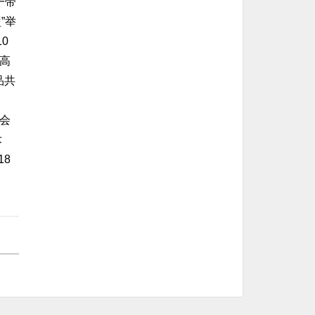
一带
”举
0
崇高
品共
画会
术
18