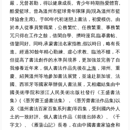
嚴，兄督甚勤，得以健康成長。青少年時期熱愛體育,
酷愛籃球。曾為溫州市籃球青年隊隊員(現為溫州市籃
球協會主席)。于80年代初迷戀上書法，初愛模仿。由
於本人從事員警職業，公務繁忙、任務繁重、事務繁
冗只得在工作之餘，借閑自學、擠時漫寫,臨摹書帖、
借鑒同好。同時,承蒙書法名家指教,假以時日，略有長
進。經過30餘年精心勤練、虛心求教、臨池不輟，不
但提高了書法創作的水準與境界，更加強並完善了自
我修養近年來，個人書法作品先後在
上海
，湖州、重
慶、紹興溫州等地參加書法展覽，並遠赴新加坡、法
國、西班牙等國家舉辦個人書法展，又相繼結集由中
國美術學院和浙江人民美術出版社發行《王盛書法
集》(《墨芳齋王盛書法集》，《墨芳齋書法作品集)以
及《溫州書法百家百集系列書)等四集，受到國内外人
土的一致好評。個人書法作品《前後出師表》、《千
字文》、《雁蕩山記》長卷，在由中國書畫家協會和